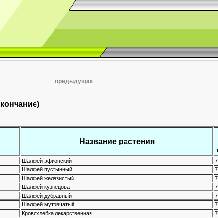
предыдущая
окончание)
Название растения
Шалфей эфиопский
7
Шалфей пустынный
7
Шалфей железистый
7
Шалфей кузнецова
7
Шалфей дубравный
7
Шалфей мутовчатый
7
Кровохлебка лекарственная
7