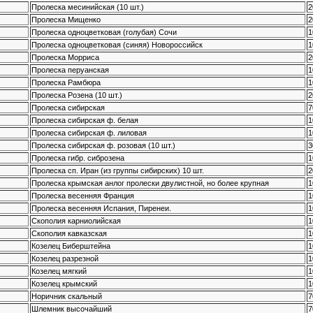
Пролеска месинийская (10 шт.)
2
Пролеска Мищенко
2
Пролеска одноцветковая (голубая) Сочи
1
Пролеска одноцветковая (синяя) Новороссийск
1
Пролеска Морриса
2
Пролеска перуанская
1
Пролеска Рамбюра
1
Пролеска Розена (10 шт.)
2
Пролеска сибирская
7
Пролеска сибирская ф. белая
1
Пролеска сибирская ф. лиловая
1
Пролеска сибирская ф. розовая (10 шт.)
3
Пролеска гибр. сиброзена
1
Пролеска сп. Иран (из группы сибирских) 10 шт.
2
Пролеска крымская анлог пролески двулистной, но более крупная
1
Пролеска весенняя Франция
1
Пролеска весенняя Испания, Пиренеи.
1
Скополия карниолийская
1
Скополия кавказская
1
Козелец Биберштейна
1
Козелец разрезной
1
Козелец мягкий
1
Козелец крымский
1
Норичник скальный
7
Шлемник высочайший
7