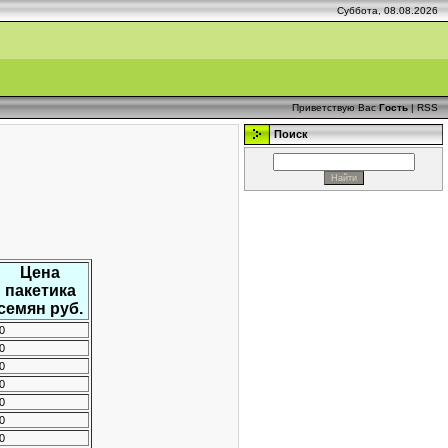
Суббота, 08.08.2026
Приветствую Вас
Гость
|
RSS
Поиск
Цена
пакетика
семян руб.
0
0
0
0
0
0
0