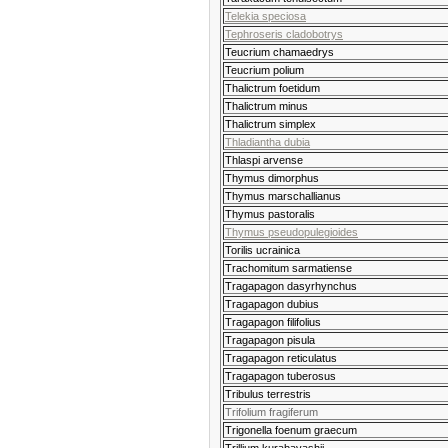
Telekia speciosa
Tephroseris cladobotrys
Teucrium chamaedrys
Teucrium polium
Thalictrum foetidum
Thalictrum minus
Thalictrum simplex
Thladiantha dubia
Thlaspi arvense
Thymus dimorphus
Thymus marschallianus
Thymus pastoralis
Thymus pseudopulegioides
Torilis ucrainica
Trachomitum sarmatiense
Tragapagon dasyrhynchus
Tragapagon dubius
Tragapagon filifolius
Tragapagon pisula
Tragapagon reticulatus
Tragapagon tuberosus
Tribulus terrestris
Trifolium fragiferum
Trigonella foenum graecum