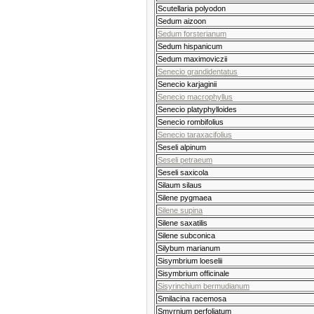
Scutellaria polyodon
Sedum aizoon
Sedum forsterianum
Sedum hispanicum
Sedum maximoviczii
Senecio grandidentatus
Senecio karjaginii
Senecio macrophyllus
Senecio platyphylloides
Senecio rombifolius
Senecio taraxacifolius
Seseli alpinum
Seseli petraeum
Seseli saxicola
Silaum silaus
Silene pygmaea
Silene supina
Silene saxatilis
Silene subconica
Silybum marianum
Sisymbrium loeselii
Sisymbrium officinale
Sisyrinchium bermudianum
Smilacina racemosa
Smyrnium perfoliatum