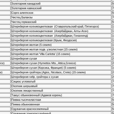
Золотарник канадский
5
Золотарник кавказский
7
Сорго алеппское
5
Чистец Баланзы
7
Чистец германский
5
Штернбергия колхикоцветковая (Ставропольский край, Пятигорск)
1
Штернбергия колхикоцветковая (Азербайджан, Алты-Агач)
1
Штернбергия колхикоцветковая (Азербайджан, Гонахкенд)
1
Штернбергия колхикоцветковая (Крым, Феодосия)
1
Штернбергия желтая (5 семян)
1
Штернбергия желтая подв. узколистная (15 семян)
2
Штернбергия желтая 'Villa Carlotta' (15 семян)
2
Штернбергия сухая
2
ece)
Штернбергия сухая (Hymettos Mts., Attica,Greece)
2
Штернбергия сухая (Корсика, Франция) (5 семян)
1
te)
Штернбергия гройтера (Agios, Nicolaos, Crete) (15 семян)
2
Штернбергия гибр. гройтера х сухая
2
Сициос угловатый
7
Окопник шершавый
7
Окопник лекарственный
7
Тамус обыкновенный (Адамов корень)
7
Пижма тысячелистная
5
Пижма обыкновенная
5
Одуванчик красносемянный
5
Одуванчик тонкорассечённый
5