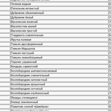
Телекия видная
5
Пепельник ветвистый
7
Дубровник обыкновенный
7
Дубровник белый
7
Василисник вонючий
7
Василистник малый
7
Василисник простой
7
Тладианта сомнительная
5
Ярутка полевая
5
Тимьян двухформенный
7
Тимьян Маршалла
7
Тимьян пастуший
7
Тимьян ложноблошиный
1
Торилис украинский
5
Кендырь сарматский
5
Козлобородник шиповатоносиковый
7
Козлобородник сомнительный
7
Козлобородник нителистный
7
Козлобородник крошечный
7
Козлобородник сетчатый
7
Козлобородник клубненосный
7
Якорцы стелющиеся
5
Клевер земляничный
7
Пажитник сенной «Шамбала»
5