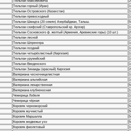
Тюльпан Максимовича
2
Тюльпан горный (Иран)
1
Тюльпан Островского (Казахстан)
1
Тюльпан превосходный
1
Тюльпан Шмидта (20 семян) Азербайджан, Талыш.
5
Тюльпан скифский (Ставропольский кр. Арзгир)
1
Тюльпан Сосновского ф. желтый (Армения, Аревикские горы) (10 шт.)
2
Тюльпан лесной
1
Тюльпан Шпренгера
1
Тюльпан поздний
1
Тюльпан четырёхлистный (Киргизия)
1
Тюльпан урумийский
1
Тюльпан Введенского
1
Тюльпан Зинаиды (красный) Киргизия
2
Валериана чесночницелистная
1
Валериана альпийская
1
Валериана лекарственная
5
Валериана клубненосная
1
Чемерица Лобеля
1
Чемерица чёрная
1
Коровяк черноморский
5
Коровяк мучнистый
5
Коровяк Маршалла
5
Коровяк медвежье ухо
5
Коровяк фиолетовый
1