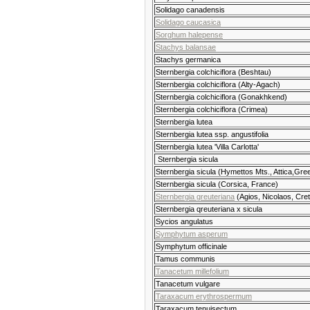
Solidago canadensis
Solidago caucasica
Sorghum halepense
Stachys balansae
Stachys germanica
Sternbergia colchiciflora (Beshtau)
Sternbergia colchiciflora (Alty-Agach)
Sternbergia colchiciflora (Gonakhkend)
Sternbergia colchiciflora (Crimea)
Sternbergia lutea
Sternbergia lutea ssp. angustifolia
Sternbergia lutea 'Villa Carlotta'
Sternbergia sicula
Sternbergia sicula (Hymettos Mts., Attica,Gre
Sternbergia sicula (Corsica, France)
Sternbergia greuteriana
(Agios, Nicolaos, Cre
Sternbergia qreuteriana x sicula
Sycios angulatus
Symphytum asperum
Symphytum officinale
Tamus communis
Tanacetum millefolium
Tanacetum vulgare
Taraxacum erythrospermum
Taraxacum tenuisectum