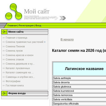
Мой сайт
Главная
|
Регистрация
|
Вход
Меню сайта
Главная страница
В начало
Семена травянистых растений
Семена Пионов
Каталог семян на 2026 год (
Семена луков
Семена ирисов и юнон
Семена злаков
Семена деревьев и ку...
Каталог луковичных
Латинское название
Каталог саженцев на ...
Саженцы и клубни нез...
Salvia aethiopis
Фотографии
Salvia deserta
Гостевая книга
Salvia glutinosa
Salvia kuznetzovii
Форма входа
Salvia nemorosa
Salvia verticillata
Sanguisorba officinalis