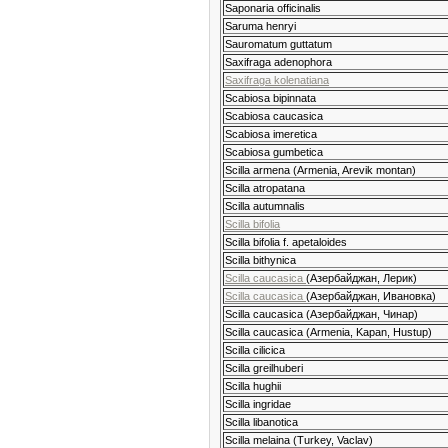
Saponaria officinalis
Saruma henryi
Sauromatum guttatum
Saxifraga adenophora
Saxifraga kolenatiana
Scabiosa bipinnata
Scabiosa caucasica
Scabiosa imeretica
Scabiosa gumbetica
Scilla armena (Armenia, Arevik montan)
Scilla atropatana
Scilla autumnalis
Scilla bifolia
Scilla bifolia f. apetaloides
Scilla bithynica
Scilla caucasica
(Азербайджан, Лерик)
Scilla caucasica
(Азербайджан, Ивановка)
Scilla caucasica (Азербайджан, Чинар)
Scilla caucasica (Armenia, Kapan, Hustup)
Scilla cilicica
Scilla greilhuberi
Scilla hughii
Scilla ingridae
Scilla libanotica
Scilla melaina (Turkey, Vaclav)