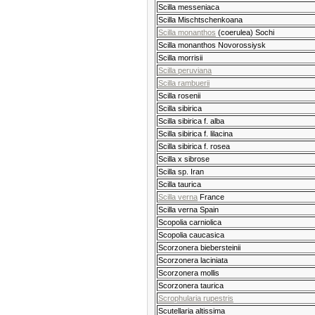
Scilla messeniaca
Scilla Mischtschenkoana
Scilla monanthos
(coerulea) Sochi
Scilla monanthos Novorossiysk
Scilla morrisii
Scilla peruviana
Scilla rambuerii
Scilla rosenii
Scilla sibirica
Scilla sibirica f. alba
Scilla sibirica f. lilacina
Scilla sibirica f. rosea
Scilla x sibrose
Scilla sp. Iran
Scilla taurica
Scilla verna
France
Scilla verna Spain
Scopolia carniolica
Scopolia caucasica
Scorzonera biebersteinii
Scorzonera laciniata
Scorzonera mollis
Scorzonera taurica
Scrophularia rupestris
Scutellaria altissima