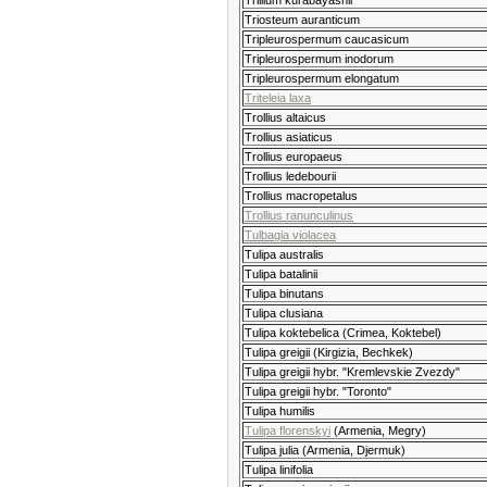
Trillium kurabayashii
Triosteum auranticum
Tripleurospermum caucasicum
Tripleurospermum inodorum
Tripleurospermum elongatum
Triteleia laxa
Trollius altaicus
Trollius asiaticus
Trollius europaeus
Trollius ledebourii
Trollius macropetalus
Trollius ranunculinus
Tulbagia violacea
Tulipa australis
Tulipa batalinii
Tulipa binutans
Tulipa clusiana
Tulipa koktebelica (Crimea, Koktebel)
Tulipa greigii (Kirgizia, Bechkek)
Tulipa greigii hybr. "Kremlevskie Zvezdy"
Tulipa greigii hybr. "Toronto"
Tulipa humilis
Tulipa florenskyi
(Armenia, Megry)
Tulipa julia (Armenia, Djermuk)
Tulipa linifolia