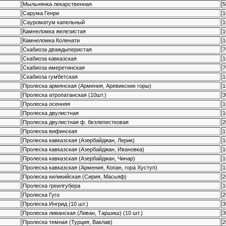
Мыльнянка лекарственная
5
Сарума Генри
1
Сауроматум капельный
1
Камнеломка железистая
1
Камнеломка Коленати
1
Скабиоза дваждыперистая
7
Скабиоза кавказская
1
Скабиоза имеретинская
7
Скабиоза гумбетская
1
Пролеска армянская (Армения, Аревикские горы)
1
Пролеска атропатанская (10шт.)
3
Пролеска осенняя
1
Пролеска двулистная
1
Пролеска двулистная ф. безлепестковая
2
Пролеска вифинская
1
Пролеска кавказская (Азербайджан, Лерик)
1
Пролеска кавказская (Азербайджан, Ивановка)
1
Пролеска кавказская (Азербайджан, Чинар)
1
Пролеска кавказская (Армения, Копан, гора Хуступ)
1
Пролеска киликийская (Сирия, Масьяф)
2
Пролеска греилгубера
1
Пролеска Гуго
2
Пролеска Ингрид (10 шт.)
3
Пролеска ливанская (Ливан, Таршиш) (10 шт.)
3
Пролеска темная (Турция, Ваклав)
2