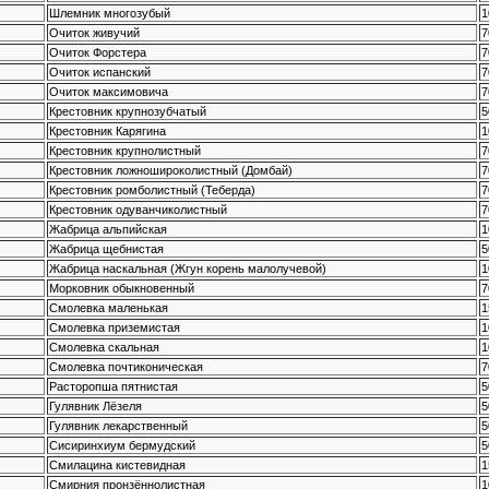
Шлемник многозубый
1
Очиток живучий
7
Очиток Форстера
7
Очиток испанский
7
Очиток максимовича
7
Крестовник крупнозубчатый
5
Крестовник Карягина
1
Крестовник крупнолистный
7
Крестовник ложношироколистный (Домбай)
7
Крестовник ромболистный (Теберда)
7
Крестовник одуванчиколистный
7
Жабрица альпийская
1
Жабрица щебнистая
5
Жабрица наскальная (Жгун корень малолучевой)
1
Морковник обыкновенный
7
Смолевка маленькая
1
Смолевка приземистая
1
Смолевка скальная
1
Смолевка почтиконическая
7
Расторопша пятнистая
5
Гулявник Лёзеля
5
Гулявник лекарственный
5
Сисиринхиум бермудский
5
Смилацина кистевидная
1
Смирния пронзённолистная
1