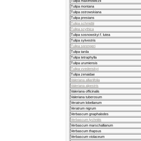
Tulipa maximowiczii
Tulipa montana
Tulipa ostrowskiana
Tulipa prestans
Tulipa
schmidtii
Tulipa scythica
Tulipa sosnowskyi f. lutea
Tulipa sylvestris
Tulipa sprengeri
Tulipa tarda
Tulipa tetraphylla
Tulipa urumiensis
Tulipa vvedenskyi
Tulipa zenaidae
Valeriana alliariifolia
Valeriana alpestris
Valeriana officinalis
Valeriana tuberosum
Veratrum lobelianum
Veratrum nigrum
Verbascum gnaphalodes
Verbascum lychnitis
Verbascum marschallianum
Verbascum thapsus
Verbascum violaceum