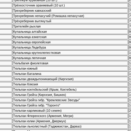
Триллиум курабаяши (10 шт.)
2
Трёхкосточник оранжевый (10 шт.)
1
Трехреберник кавказский
7
Трехреберник непахучий (Ромашка непахучая)
7
Трёхреберник вытянутый
7
Трителейя рыхлая
7
Купальница алтайская
8
Купальница азиатская
8
Купальница европейская
8
Купальница Ледебура
8
Купальница крупнолепестковая
1
Купальница лютичная
8
Тюльбагия фиолетовая
1
Тюльпан южный
1
Тюльпан Баталина
1
Тюльпан дваждыпоникающий (Киргизия)
1
Тюльпан Клюзия
1
Тюльпан кокткбкльский (Крым, Коктебель)
1
Тюльпан Грейга (Киргизия, Бишкек)
1
Тюльпан Грейга гибр. "Кремлевские Звезды"
1
Тюльпан Грейга гибр. "Торонто"
1
Тюльпан карликовый (10 семян)
2
Тюльпан Флоренского (Армения, Мегри)
1
Тюльпан юлии (Армения, Джермук)
1
Тюльпан льнолистный (Таджикистан, Дарваз)
1