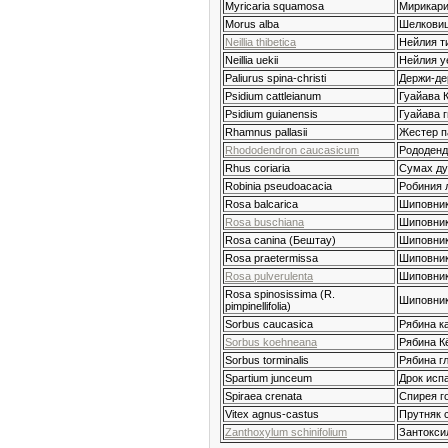
Myricaria squamosa
Мирикари
Morus alba
Шелковиц
Neillia thibetica
Нейлия т
Neillia uekii
Нейлия у
Paliurus spina-christi
Держи-де
Psidium cattleianum
Гуайава К
Psidium guianensis
Гуайава г
Rhamnus pallasii
Жестер п
Rhododendron caucasicum
Рододенд
Rhus coriaria
Сумах д
Robinia pseudoacacia
Робиния 
Rosa balcarica
Шиповник
Rosa buschiana
Шиповник
Rosa canina (Бештау)
Шиповник
Rosa praetermissa
Шиповни
Rosa pulverulenta
Шиповник
Rosa spinosissima (R.
Шиповник
pimpinellifolia)
Sorbus caucasica
Рябина ка
Sorbus koehneana
Рябина К
Sorbus torminalis
Рябина г
Spartium junceum
Дрок исп
Spiraea crenata
Спирея г
Vitex agnus-castus
Прутняк 
Zanthoxylum schinifolium
Зантокси