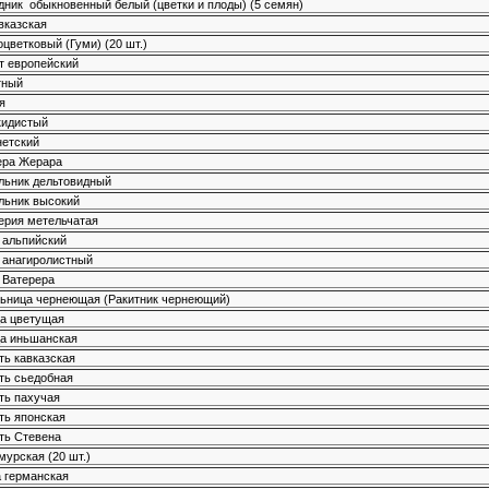
дник обыкновенный белый (цветки и плоды) (5 семян)
вказская
цветковый (Гуми) (20 шт.)
т европейский
тный
я
кидистый
нетский
ера Жерара
ьник дельтовидный
ьник высокий
ерия метельчатая
 альпийский
 анагиролистный
 Ватерера
ьница чернеющая (Ракитник чернеющий)
а цветущая
а иньшанская
ь кавказская
ь сьедобная
ь пахучая
ь японская
ть Стевена
мурская (20 шт.)
 германская