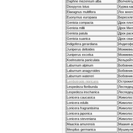
Daphne mezereum alba
Волчеяго
Diospyros lotus
Хурма ка
Elaeagnus multiflora
Лох много
Euonymus europaea
Берескле
Genista compacta
Дрок пло
Genista millii
Дрок Мил
Genista patula
Дрок рас
Genista suanica
Дрок сва
Indigofera gerardiana
Индигоф
Juniperus deltoides
Можжевел
Juniperus excelsa
Можжевел
Koelreuteria paniculata
Кельрейт
Laburnum alpinum
Бобовник
Laburnum anagyroides
Бобовник
Laburnum watereri
Бобовник
Lembotropis nigricans
Острокил
Lespedeza floribunda
Леспедец
Lespedeza inschanica
Леспедец
Lonicera caucasica
Жимолост
Lonicera edulis
Жимолост
Lonicera fragrantisima
Жимолост
Lonicera japonica
Жимолост
Lonicera steveniana
Жимолос
Maackia amurensis
Маакия а
Mespilus germanica
Мушмула