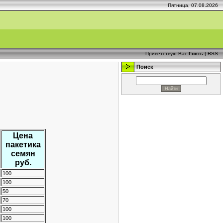
Пятница, 07.08.2026
Приветствую Вас
Гость
|
RSS
Поиск
Цена
пакетика
семян
руб.
100
100
50
70
100
100