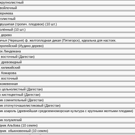
 крупнолистный
 войлочный
Черняева
езлистный
вушипая (тропич. плодовое) (10 шт.)
олённый (10 шт.)
 дерево
ичья (Черешня) ф. желтоплодная дикая (Пятигорск), идеальна для настоек.
вропейский (Иудино дерево)
ек Линдемана
 восточный (Дагестан)
 древовидный
 киликийский
 Комарова
 восточный
кожевенная
к цельнолистный (Дагестан)
к кистецветный (Дагестан)
к сомнительный (Дагестан)
к отогнуточашелистиковый (Дагестан)
к азароль (древнейшая средиземноморская культура с крупными желтыми плодами)
к полумягкий
дник Альбова (10 семян)
дник обыкновенный (10 семян)