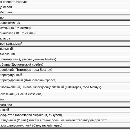
я прицветниковая
а белая
ибетская
еки
рево колючее
еттли (10 шт. семян)
вианская (10 шт. семян)
аласса
рон кавказский
убильный
лжеакация
 балкарский (Домбай, долина Алибек)
 Буша (Джинальский хребет)
 собачий (Пятигорск, гора Бештау)
к пропущенный
 припудренный (Джинальский хребет)
 колючейший, Шиповник бедренцелистный (Пятигорск, гора Машук)
вказская (из locus classicus)
ёне
логовина
анский
ородчатая (Карачаево-Черкесия, Учкулан)
священный (20 шт.) имеется также большое количество плодов для опта
люм схинусолистный (Сычуанский перец)