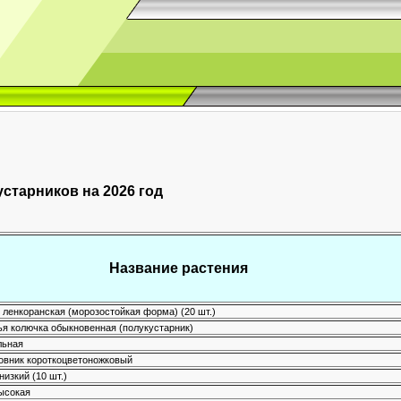
устарников на 2026 год
Название растения
 ленкоранская (морозостойкая форма) (20 шт.)
я колючка обыкновенная (полукустарник)
льная
овник короткоцветоножковый
изкий (10 шт.)
ысокая