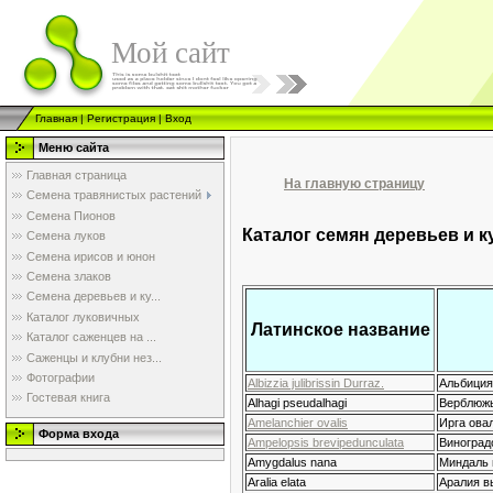
Мой сайт
Главная
|
Регистрация
|
Вход
Меню сайта
Главная страница
На главную страницу
Семена травянистых растений
Семена Пионов
Каталог семян деревьев и к
Семена луков
Семена ирисов и юнон
Семена злаков
Семена деревьев и ку...
Каталог луковичных
Латинское название
Каталог саженцев на ...
Саженцы и клубни нез...
Фотографии
Albizzia julibrissin Durraz.
Альбиция
Гостевая книга
Alhagi pseudalhagi
Верблюжь
Amelanchier ovalis
Ирга ова
Форма входа
Ampelopsis brevipedunculata
Виноград
Amygdalus nana
Миндаль н
Aralia elata
Аралия в