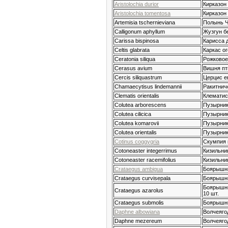
Aristolochia durior
Кирказон
Aristolochia tomentosa
Кирказон
Artemisia tschernieviana
Полынь 
Calligonum aphyllum
Жузгун б
Carissa bispinosa
Карисса д
Celtis glabrata
Каркас ог
Ceratonia siliqua
Рожковое
Cerasus avium
Вишня пт
Cercis siliquastrum
Церцис е
Chamaecytisus lindemannii
Ракитнич
Clematis orientalis
Клематис
Colutea arborescens
Пузырник
Colutea cilicica
Пузырник
Colutea komarovii
Пузырник
Colutea orientalis
Пузырник
Cotinus coggygria
Скумпия 
Cotoneaster integerrimus
Кизильни
Cotoneaster racemifolius
Кизильни
Crataegus ambigua
Боярышни
Crataegus curvisepala
Боярышни
Боярышни
Crataegus azarolus
10 шт.
Crataegus submolis
Боярышни
Daphne albowiana
Волчеяго
Daphne mezereum
Волчеяго